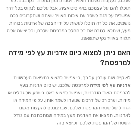
שלכם, בעקבות נשימת האוויר, ויסבו להמון מחלות בקרבכם. לא
תוכלו להגן על עצמכם באף סיטואציה, אבל עליכם לנקוט בכל דרך
אפשרית על מנת לשפר את איכות האוויר שאתם ושהקרובים לכם
נושמים. את כל זה תוכלו לעשות על ידי הצבה של אדניות גבוהות
מעץ, שימלאו לגובה את כל החלל במרפסת שלכם, וכל יציאה אליה
תלווה באוויר נקי שתשאפו.
האם ניתן למצוא כיום אדניות עץ לפי מידה
למרפסת?
לא קיים שום עוררין על כך, כי אפשר למצוא במציאות העכשווית
אדניות עץ לפי מידה
למרפסת שלכם. יש כיום אדניות מעץ
למרפסת מאוד מודרניות, ואפשר למצוא כאלו בשפע של גדלים או
מידות, וערב רב של דרכים שנועדו לשמר אותן. על פי המידה או
הגודל של שטח המרפסת שלכם, שברצונכם להקצות מקום
לאדניות, תמצאו את האדנית מעץ במידה שמתכתבת עם גודל
השטח של המרפסת שלכם. וכיוצא בזה.