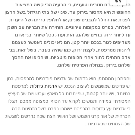
מאי
המון בני אדם חוזרים וטוענים, כי הבעיה הכי קשה במציאות
החופשית היא מחסור בירוק עד. פינוי של בתי הגידול בשל הרצון
לפנות את החלל למבנים שונים, או לחלופין כריתה של היערות
לאלתר, בפרט במקומות עירוניים, הותירה את הבריות עם חשק
עז ליותר ירוק בחיים שלהם. זאת ועוד, ככל שיותר בני אדם
מעדיפים לגור בנכס יותר קטן, הם לא יכולים לאפשר לעצמם
ליהנות ממרפסת, לקצת ירוק, כמו שהיה בעבר. בשל זאת, בני
אדם התחילו לתור אחרי חלופות מיטביות, שיחליפו את החסך
שלהם בירוק, בנחלה הפרטית שלהם.
והפתרון המסתמן הוא בדמות של אדניות מודרניות למרפסות, בהן
יש פריטים שמשמשים לעיצוב הנכס. יש
אדניות גדולות
למרפסת
במיוחד, ויש יותר
קטנות
, שמייתרות כל מאמץ ועכשוויות של העציץ
המסורתי. במידה ותמשיכו לקרוא עד הסוף, כמצופה ממכם, תגלו
כי אדניות עץ גדולות במרפסת יישמרו בפרט בשל הזמינות הכה
הכרחית של אור קרני השמש ושל האוויר הצח שכה נדרשים לשגשוג
של הצמחים שבאדניות…