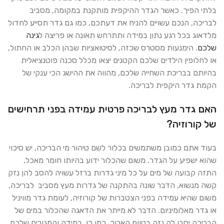
בלתי הפיך. כאשר הגדר ההיקפית מותקנת במקומה, מסביב
לבריכה, הנכם עשויים להניח את דעתכם, כמו גם גדר תסייע לחדול
מלדאוג בכל רגע נתון במידה ותתרחש תאונה או פריצה ל
גינה
שלכם
. הימנעות מסטרס שכזה, לסיטואציות שבהן הכלב או החתול,
או לחלופין הילדים שלכם הקטנים יצאו מכלל סכנה פוטנציאלית
בהיותם בבריכת השחייה שלכם, מהווה את ההישג הכי ענקי של
הקמת גדר היקפית לבריכה.
האם גדר מעץ לבריכה פרטית עמידה בפני תרחישים
של קורוזיה?
בעוד אתם כמובן משתמשים בכלור לשם טיהור מי הבריכה, יש סיכוי
שהוא ישפיע על הגדר. משום שהכלור ידוע בהיותו חומר מאכל,
התזה קבועה של מים על כל מיני גדרות ברזל עשויה להסב להן נזק
קשה מנשוא, הדבר שונה בהתקנה של גדרות מעץ מסביב לבריכה,
משום שהיא עמידה בפני הצטברות של קורוזיה, לעומת גדר מוויניל
או גדר מאלומיניום. הדבר לא מייתר את הדאגה שהכלור במים של
הבריכה יסבו לה נזק בטווח הארוך. כמו כן, במידה והמגורים שלכם