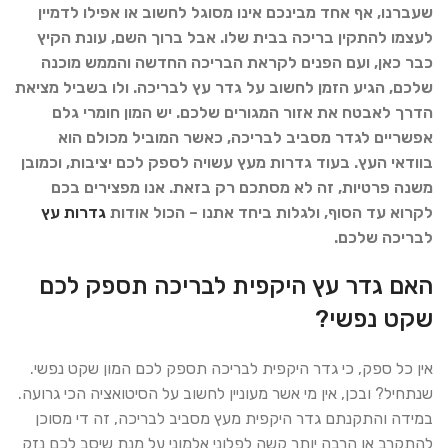
שעברנו, אף אחד מבינכם אינו מסוגל לחשוב או אפילו לדמיין
לעצמו להתקין בריכה בבית שלו. אבל ברוך השם, עונת הקיץ
כבר כאן, ועם הפנים לקראת הבריכה החדשה והממש מוכנה
שלכם, הגיע הזמן לחשוב על גדר עץ לבריכה. ולו בשביל מציאת
הדרך לאבטח את אזור המגורים שלכם. יש המון חומרי גלם
אפשריים לגדר מסביב לבריכה, כאשר המוביל מכולם הוא
בוודאי העץ. בעוד גדרות מעץ עשויה לספק לכם יציבות, וכמובן
משנה פרטיות, זה לא מסתכם רק בזאת. אנו מפצירים בכם
לקרוא עד הסוף, ולגלות ביחד אתנו – הכול אודות
גדרות עץ
לבריכה שלכם.
האם גדר עץ היקפית לבריכה תספק לכם
שקט נפשי?
אין כל ספק, כי גדר היקפית לבריכה תספק לכם המון שקט נפשי.
שנתחיל? ובכן, אין מי אשר מעוניין לחשוב על הסיטואציה הכי גרועה.
במידה והתקנתם גדר היקפית מעץ מסביב לבריכה, זה די מסוכן
להתקרב או הרבה יותר קשה לפלוני אלמוני על מנת שיסב לכם נזק