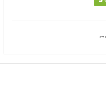
ADD
 איה