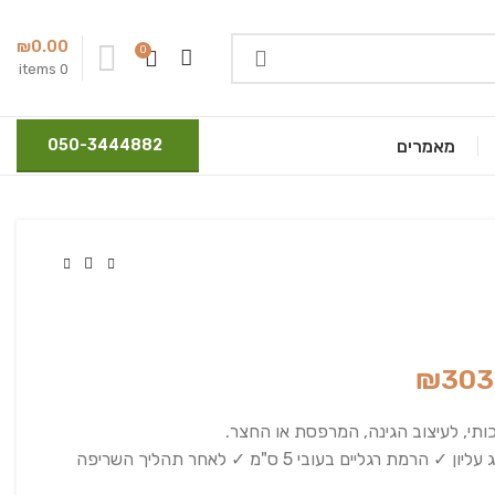
₪
0.00
0
items
0
מאמרים
050-3444882
₪
303
תי, לעיצוב הגינה, המרפסת או החצר.
✓ ריפוד ניילון פנימי ✓ קופינג עליון ✓ הרמת רגליים בעובי 5 ס"מ ✓ לאחר תהליך השריפה