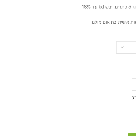
הגדר בנויה מעץ אורן מוקצע, סוג 5 כתרים, יבש kd עד 18%
ת אישית בתיאום מולנו.
ל