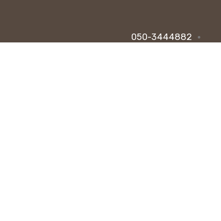
050-3444882
halelu55@gmail.com
מושב תלמים, מ.א. לכיש
8:00-19:00, שישי: 8:00-14:00
קיצורי דרך
תקנון
מאמרים